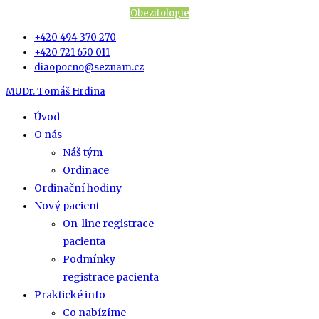
Obezitologie
+420 494 370 270
+420 721 650 011
diaopocno@seznam.cz
MUDr. Tomáš Hrdina
Úvod
O nás
Náš tým
Ordinace
Ordinační hodiny
Nový pacient
On-line registrace
pacienta
Podmínky
registrace pacienta
Praktické info
Co nabízíme