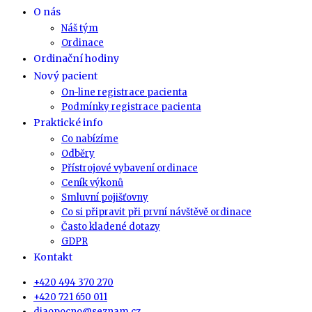
O nás
Náš tým
Ordinace
Ordinační hodiny
Nový pacient
On-line registrace pacienta
Podmínky registrace pacienta
Praktické info
Co nabízíme
Odběry
Přístrojové vybavení ordinace
Ceník výkonů
Smluvní pojišťovny
Co si připravit při první návštěvě ordinace
Často kladené dotazy
GDPR
Kontakt
+420 494 370 270
+420 721 650 011
diaopocno@seznam.cz