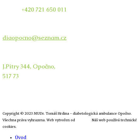
Mobil:
+420 721 650 011
mimo pracovní dobu
E-mail pro konzultace a úpravu medikace:
diaopocno@seznam.cz
Adresa ambulance:
J.Pitry 344, Opočno,
517 73
Copyright © 2023 MUDr. Tomáš Hrdina - diabetologická ambulance Opočno.
Všechna práva vyhrazena. Web vytvořen od
JCweb.cz
Náš web používá technické
cookies.
Úvod